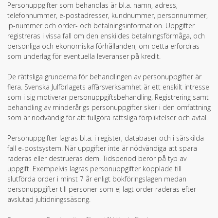
Personuppgifter som behandlas är bl.a. namn, adress,
telefonnummer, e-postadresser, kundnummer, personnummer,
ip-nummer och order- och betalningsinformation. Uppgifter
registreras i vissa fall om den enskildes betalningsförmåga, och
personliga och ekonomiska förhållanden, om detta erfordras
som underlag för eventuella leveranser på kredit.
De rättsliga grunderna för behandlingen av personuppgifter är
flera. Svenska Julförlagets affärsverksamhet är ett enskilt intresse
som i sig motiverar personuppgiftsbehandling. Registrering samt
behandling av minderårigs personuppgifter sker i den omfattning
som är nödvändig för att fullgöra rättsliga förpliktelser och avtal.
Personuppgifter lagras bl.a. i register, databaser och i särskilda
fall e-postsystem. När uppgifter inte är nödvändiga att spara
raderas eller destrueras dem. Tidsperiod beror på typ av
uppgift. Exempelvis lagras personuppgifter kopplade till
slutförda order i minst 7 år enligt bokföringslagen medan
personuppgifter till personer som ej lagt order raderas efter
avslutad jultidningssäsong.