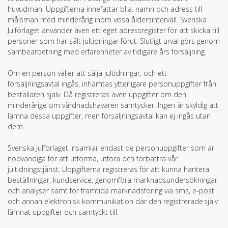
huvudman. Uppgifterna innefattar bl.a. namn och adress till
målsmän med minderårig inom vissa åldersintervall. Svenska
Julförlaget använder även ett eget adressregister för att skicka till
personer som har sålt jultidningar förut. Slutligt urval görs genom
sambearbetning med erfarenheter av tidigare års försäljning.
Om en person väljer att sälja jultidningar, och ett
försäljningsavtal ingås, inhämtas ytterligare personuppgifter från
beställaren själv. Då registreras även uppgifter om den
minderårige om vårdnadshavaren samtycker. Ingen är skyldig att
lämna dessa uppgifter, men försäljningsavtal kan ej ingås utan
dem.
Svenska Julförlaget insamlar endast de personuppgifter som är
nödvändiga för att utforma, utföra och förbättra vår
jultidningstjänst. Uppgifterna registreras för att kunna hantera
beställningar, kundservice, genomföra marknadsundersökningar
och analyser samt för framtida marknadsföring via sms, e-post
och annan elektronisk kommunikation där den registrerade själv
lämnat uppgifter och samtyckt till.