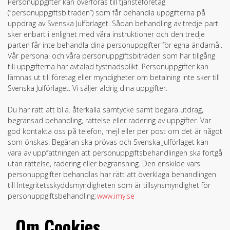
Personuppgifter kan överföras till tjänsteföretag
(”personuppgiftsbiträden”) som får behandla uppgifterna på
uppdrag av Svenska Julförlaget. Sådan behandling av tredje part
sker enbart i enlighet med våra instruktioner och den tredje
parten får inte behandla dina personuppgifter för egna ändamål.
Vår personal och våra personuppgiftsbiträden som har tillgång
till uppgifterna har avtalad tystnadsplikt. Personuppgifter kan
lämnas ut till företag eller myndigheter om betalning inte sker till
Svenska Julförlaget. Vi säljer aldrig dina uppgifter.
Du har rätt att bl.a. återkalla samtycke samt begära utdrag,
begränsad behandling, rättelse eller radering av uppgifter. Var
god kontakta oss på telefon, mejl eller per post om det är något
som önskas. Begäran ska prövas och Svenska Julförlaget kan
vara av uppfattningen att personuppgiftsbehandlingen ska fortgå
utan rättelse, radering eller begränsning. Den enskilde vars
personuppgifter behandlas har rätt att överklaga behandlingen
till Integritetsskyddsmyndigheten som är tillsynsmyndighet för
personuppgiftsbehandling:
www.imy.se
Om Cookies