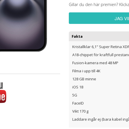
Gillar du den här premien? Klick
JAG V
Fakta
Kristallklar 6,1" Super Retina X
A18-chippet för kraftfull presta
Fusion-kamera med 48 MP
Filma i upp till 4K
128 GB minne
iOS 18
5G
FaceID
Vikt 170 g
Laddare ingår ej (bara kabel ing