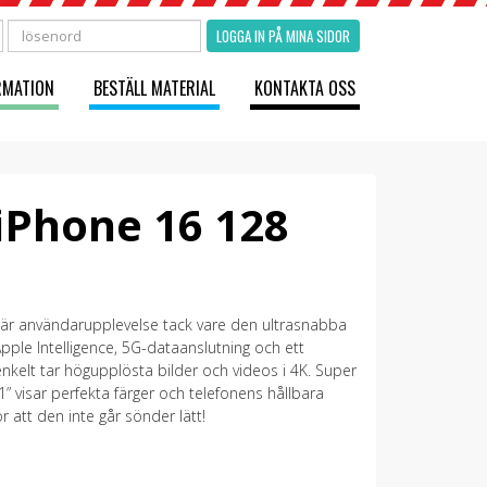
LOGGA IN PÅ MINA SIDOR
RMATION
BESTÄLL MATERIAL
KONTAKTA OSS
iPhone 16 128
lär användarupplevelse tack vare den ultrasnabba
pple Intelligence, 5G-dataanslutning och ett
kelt tar högupplösta bilder och videos i 4K. Super
 visar perfekta färger och telefonens hållbara
r att den inte går sönder lätt!