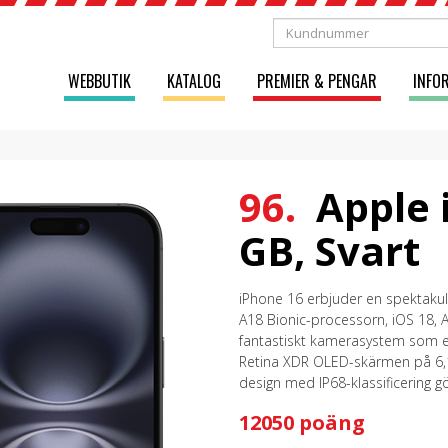
WEBBUTIK
KATALOG
PREMIER & PENGAR
INFO
96.
Apple 
GB, Svart
iPhone 16 erbjuder en spektaku
A18 Bionic-processorn, iOS 18, A
fantastiskt kamerasystem som en
Retina XDR OLED-skärmen på 6,1”
design med IP68-klassificering gö
12050 poäng