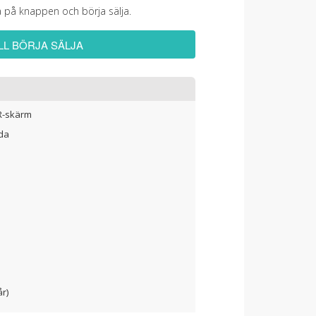
a på knappen och börja sälja.
ILL BÖRJA SÄLJA
DR-skärm
nda
år)